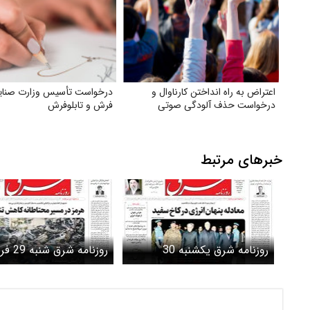
اعتراض به راه انداختن کارناوال و
درخواست تأسیس وزارت صنای
درخواست حذف آلودگی صوتی
فرش و تابلوفرش
خبرهای مرتبط
روزنامه شرق یکشنبه 30
روزنامه ش
فروردین 1405 شماره 5363
1405 شماره 5362