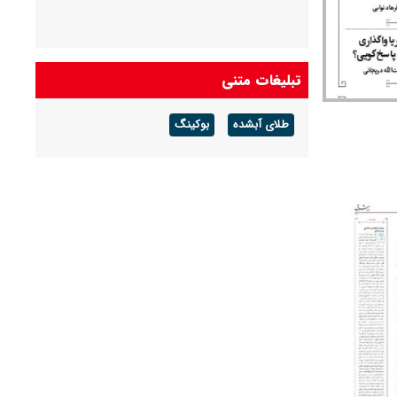
تبلیغات متنی
طلای آبشده
بوکینگ