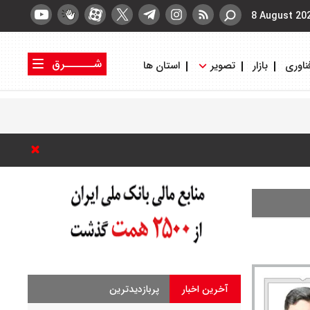
8 August 20
شــــــرق
ناوری
بازار
تصویر
استان ها
کتاب شرق
روزنامه شرق
آخرین اخبار
پربازدیدترین