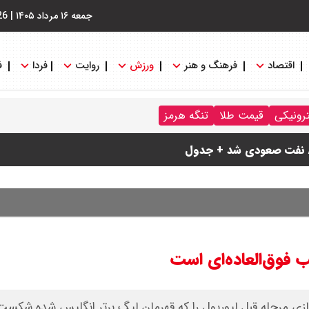
جمعه ۱۶ مرداد ۱۴۰۵
|
26
اقتصاد
فرهنگ و هنر
ورزش
روایت
فردا
ف
ترونیکی
قیمت طلا
تنگه هرمز
ی پرداخت نمی شود؟
ام شد
ب فوق‌العاده‌ای است
زی مرحله قبل لیورپول را که قهرمان لیگ برتر انگلیس شده شکست 