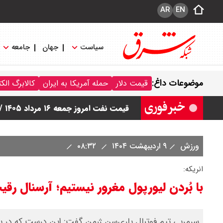
AR
EN
سیاست
جهان
جامعه
قیمت طلا ۲۴ عیار امروز جمعه ۱۶ مرداد ۱۴۰۵/ صعود طلا ادامه‌دار شد
موضوعات داغ:
قیمت دلار
حمله آمریکا به ایران
کالابرگ الک
قیمت طلا ۱۸ عیار امروز جمعه ۱۶ مرداد ۱۴۰۵ اعلام شد/ طلا بر مدار صعود
قیمت نفت امروز جمعه ۱۶ مرداد ۱۴۰۵ / نفت صعودی شد + جدول
چرا معوقات بازنشستگان تامین اجتماع
ورزش
۹ اردیبهشت ۱۴۰۴
۰۸:۳۲
جزئیات عرضه اولیه احیا در فرابورس اعل
انریکه:
با بُردن لیورپول مغرور نیستیم؛ آرسنال رقی
سرمربی تیم فوتبال پاری‌سن ژرمن گفت: این درست که در با