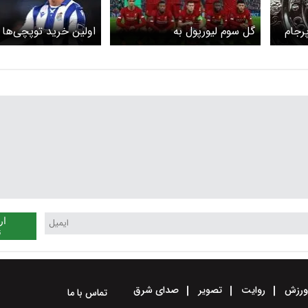
رجام
گل سوم لیورپول به
اولین خرید توپچی‌ها 
تاتنهام+ویدئو
فصل جدید معلوم شد
ار
ن
رزش
روایت
تصویر
صدای شرق
تماس با ما