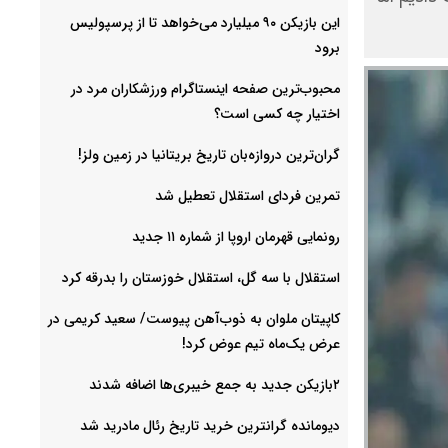
این بازیکن ۹۰ میلیارد می‌خواهد تا از پرسپولیس
برود
محبوب‌ترین صفحه اینستاگرام ورزشکاران مرد در
اختیار چه کسی است؟
گران‌ترین دروازه‌بان تاریخ بریتانیا در زمین ولز!
تمرین فردای استقلال تعطیل شد
رونمایی قهرمان اروپا از شماره ۱۱ جدید
استقلال با سه گل، استقلال خوزستان را بدرقه کرد
کاپیتان ملوان به ذوب‌آهن پیوست/ سعید کریمی در
عرض یک‌ماه تیم عوض کرد!
۲بازیکن جدید به جمع خیبری‌ها اضافه شدند
دیومانده گرانترین خرید تاریخ رئال مادرید شد