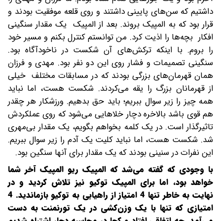
داشتیم که سن‌های پایینی داشتند و روی قلعه موفقیت بودند و
قرار بود که به المپیک بروند. بعد از المپیک یک مقدار سنگینی
افکار بچه‌ها را اذیت کرد. من توانستم کنترل بکنم و مسیر خود
را بروم. با اینکه ترکش‌های آن شکست در ناخودآگاه بود.
سنگینی تصمیمات و فشار روی این دو نفر بود. مهدی و فرزان
همان قهرمان‌های بزرگی بودند که در مسابقات مختلف خیلی
از قهرمانان بزرگ را یقه می‌کردند. شکست هست، اما نباید
همه چیز را زیر سوال ببریم؛ باید حق بدهیم. ورزشکار هر چقدر
هم قوی باشد بالاخره دچار خلاهایی می‌شود که روی عملکردش
تاثیرگذار است. در یک کلمه بخواهم بگویم، یک مقدار بی‌مهری
شد. شکست هست، اما نباید کلیت یک آدم را زیر سوال ببریم.
این نفرات در سنینی بودند که یک مقدار برای آنها سنگین بود.
با وجودی که گفته می‌شد که المپیک ریو المپیک آخر شما
خواهد بود، اما برای المپیک توکیو نیز تلاش کردید و در
نهایت به خاطر تنها 4 امتیاز از راهیابی به توکیو بازماندید. 4
امتیازی که تنها با یک وزن‌کشی در یک تورنمنت به دست
می‌آمد. چه اتفاقی افتاد و کجا در محاسبه دچار اشتباه شدیم