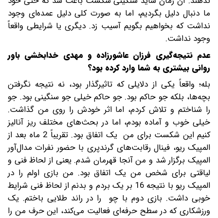
ندهند. آن زمان شاید سنگینی شکست باعث ‌شد که حتی خود
ما دنبال دلیل بگردیم، اما به صورت کلی دلیل عمده‌‌ای وجود
نداشت که بخواهیم بگویم آسیب زد. دیگری یا شرایطی واقعاً
وجود نداشت.
عدم نتیجه‌گیری فرزان عاشورزاده و مهدی خدابخشی باور
روانی بیشتری به شما وارد کرده بود؟
بله؛ واقعاً یکی از دلایلی که تاثیرگذار بود، نه نتیجه نگرفتن
بچه‌ها، بلکه جو حاکم بود. جو حاکم خیلی جو سنگینی بود. جو
را شناختم و تلاش کردم، اما اثر خودش را روی من گذاشت.
خیلی خوب و آماده بودم، اما در بحث‌های مختلف ریز آنالیز
کنیم این شکست برای من یک اتفاق بود. تقریباً 2 ماه بعد از
المپیک ریو، فینال رقابت‌های گرندپری با حضور نفرات مدال‌آور
المپیک برگزار شد و من آنجا قهرمان شدم. یعنی از لحاظ فنی و
لیاقتی برای شخص من یک اتفاق بود. من بازی اولم را در
المپیک ریو با نتیجه 16 بر یک بردم و بدنم از لحاظ فنی شرایط
خوبی داشت. بازی دوم با چو را در راند طلایی باختم. یک
ورزشکاری که در سطح حرفه‌ای فعالیت می‌کند، این حرف من را