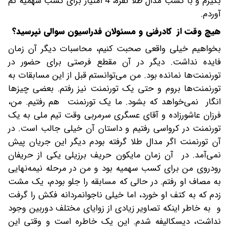
بگیرم و با کسب مدال طلا نقره، 4 امتیاز برای کسب سهمیه کم
آوردم.
هیچ وقت از کادرفنی و مسئولان فدراسیون سوالی نپرسید؟
بخواهیم خیلی واقعی صحبت کنیم، محاسبات دیگر آن زمان
فایده نداشت. دیگر در آن مقطع فرصتی برای حضور در
تورنمنت‌ها نمانده بود. من می‌توانستم قبل از این مسابقات به
تورنمنت‌ها بروم و حتی یک تورنمنت نیز رفتم. بعضی چیزها
انگار نمی‌خواهد که بشود. ما یک تورنمنت هم رفتیم. من،
فرزان عاشورزاده و آقای عسگری سرمربی وقت تیم ملی به یک
تورنمنت در کرواسی رفتیم و داستان آن خیلی جالب است. در
آن تورنمنت اگر مدال طلا گرفته بودم دیگر این جریان پیش
نمی‌آمد. در آن زمان مایکون حریف برزیلی یکی از حریفان
رودروی من برای کسب سهمیه بود و من در مرحله نیمه‌نهایی
به مصاف او رفتم. در حالی که مسابقه را جلو بودم، یک مشت
زدم که به کتف او خورد، اما خیلی ناجوانمردانه فکش را گرفت
و به خاطر اینکه تصاویر زیادی از زوایای مختلف دوربین وجود
نداشت، دیسکالیفه شدم. این یک خاطره است و وقتی این