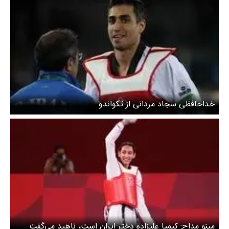
خداحافظی سجاد مردانی از تکواندو
مینو مداح: کیمیا علیزاده دختر ایران است، ناهید می‌گفت