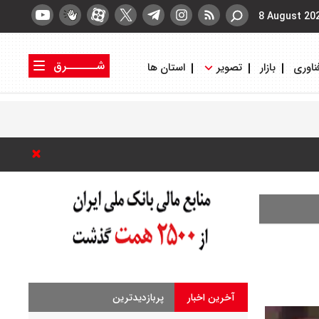
8 August 20
شــــــرق
ناوری
بازار
تصویر
استان ها
کتاب شرق
روزنامه شرق
آخرین اخبار
پربازدیدترین