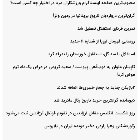
محبوب‌ترین صفحه اینستاگرام ورزشکاران مرد در اختیار چه کسی است؟
گران‌ترین دروازه‌بان تاریخ بریتانیا در زمین ولز!
تمرین فردای استقلال تعطیل شد
رونمایی قهرمان اروپا از شماره ۱۱ جدید
استقلال با سه گل، استقلال خوزستان را بدرقه کرد
کاپیتان ملوان به ذوب‌آهن پیوست/ سعید کریمی در عرض یک‌ماه تیم
عوض کرد!
۲بازیکن جدید به جمع خیبری‌ها اضافه شدند
دیومانده گرانترین خرید تاریخ رئال مادرید شد
روز شکست انگلیس مقابل آرژانتین در تقویم فوتبال آرژانتین ثبت می‌شود
رکوردشکنی زهرا زارعی دختر دونده ایران در بلاروس