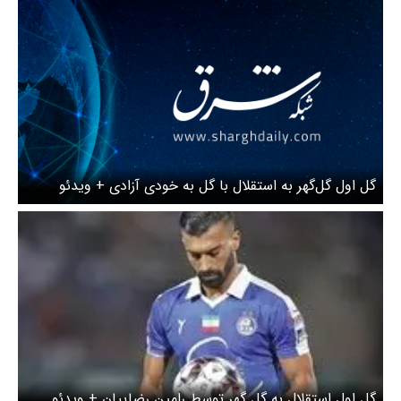
گل اول گل‌گهر به استقلال با گل به خودی آزادی + ویدئو
گل اول استقلال به گل گهر توسط رامین رضاییان + ویدئو