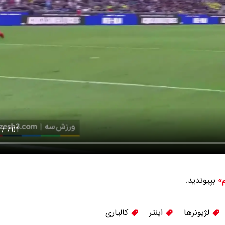
بپیوندید.
م»
لژیونرها
اینتر
کالیاری