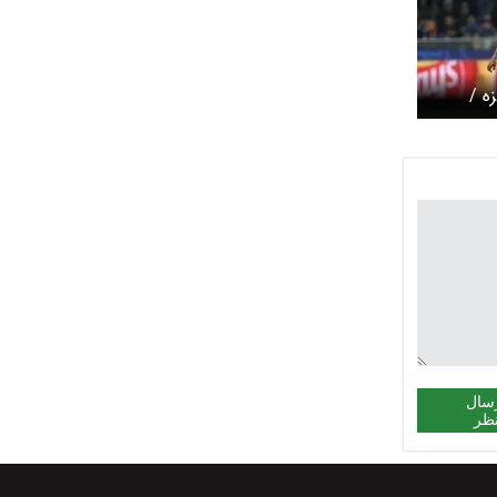
زه /
کت
سال
ظر