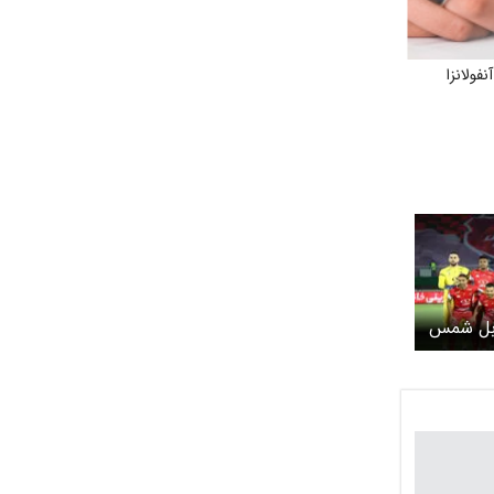
فولانزا
ابل شمس