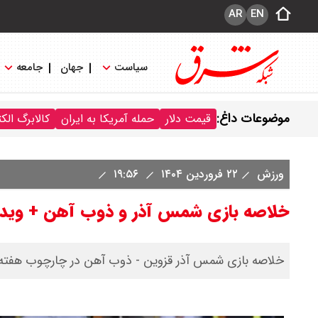
AR
EN
سیاست
جهان
جامعه
موضوعات داغ:
قیمت دلار
حمله آمریکا به ایران
کالابرگ الک
ورزش
۲۲ فروردین ۱۴۰۴
۱۹:۵۶
خلاصه بازی شمس آذر و ذوب آهن + ویدئ
خلاصه بازی شمس آذر قزوین - ذوب آهن در چارچوب هفته 26 لیگ برتر فوتبال ایران فصل 1403/04 را در ادامه ببینی