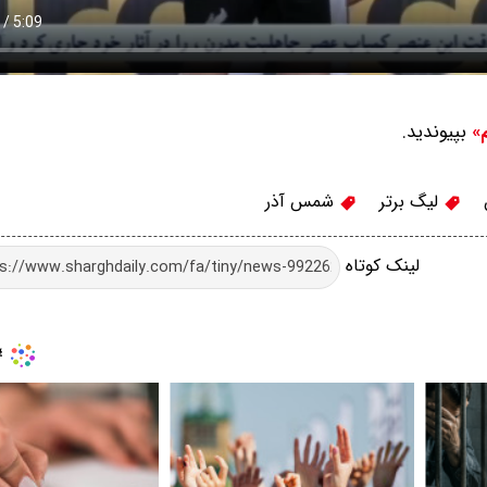
بپیوندید.
م»
لیگ برتر
شمس آذر
لینک کوتاه