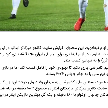
ایام فیفادی»، این محتوای گزارش سایت کالچو میرکاتو ایتالیا در ارزی
ست.
م کادر فنی بازی نکرد تا بهبودی خود را کامل کسب کند اما در بازی 
ینتر در ایام فیفادی به همراه تیم‌های ملی کشورشان به میدان رفتند ولی درخشان‌ترین کار
مهدی طارمی با زدن ۲ گل به نامش ثبت کرد.براساس گزارش سایت کالچو میرکاتو، بازیکنان ا
کردند اما طارمی با میانگین گلزنی هر ۴۵ دقیقه با فاصله از هاکان چالهان اوغولو با ۱۸۰ دقیقه و یک گل بهترین بازیکن ای