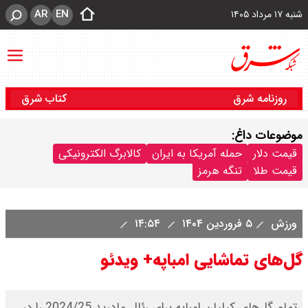
AR
EN
شنبه ۱۷ مرداد ۱۴۰۵
روزنامه شرق
کتاب شرق
موضوعات داغ:
قیمت دلار
حمله آمریکا به ایران
کالابرگ الکترونیکی
قیمت طلا
تنگه هرمز
ورزش
۵ فروردین ۱۴۰۴
۱۴:۵۴
گل‌های تماشایی امباپه+ ویدئو
تمام گل‌های کیلیان امباپه برای رئال مادرید 2024/25 را در