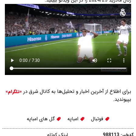
رئال مادرید 2024/25 را در این ویدئو ببینید.
برای اطلاع از آخرین اخبار و تحلیل‌ها به کانال شرق در
«تلگرام»
بپیوندید.
فوتبال
امباپه
گل های امباپه
کدخبر: 988113
لینک کوتاه