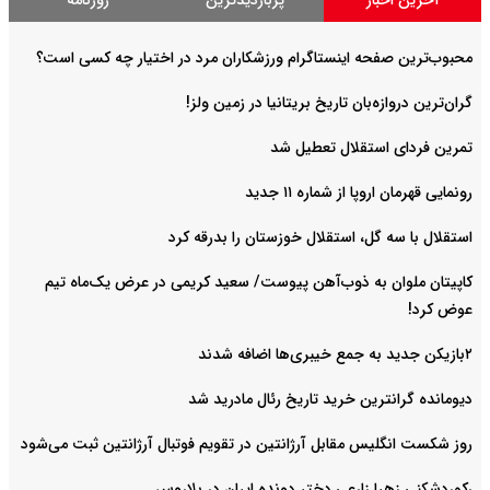
آخرین اخبار
پربازدیدترین
روزنامه
محبوب‌ترین صفحه اینستاگرام ورزشکاران مرد در اختیار چه کسی است؟
گران‌ترین دروازه‌بان تاریخ بریتانیا در زمین ولز!
تمرین فردای استقلال تعطیل شد
رونمایی قهرمان اروپا از شماره ۱۱ جدید
استقلال با سه گل، استقلال خوزستان را بدرقه کرد
کاپیتان ملوان به ذوب‌آهن پیوست/ سعید کریمی در عرض یک‌ماه تیم
عوض کرد!
۲بازیکن جدید به جمع خیبری‌ها اضافه شدند
دیومانده گرانترین خرید تاریخ رئال مادرید شد
روز شکست انگلیس مقابل آرژانتین در تقویم فوتبال آرژانتین ثبت می‌شود
رکوردشکنی زهرا زارعی دختر دونده ایران در بلاروس