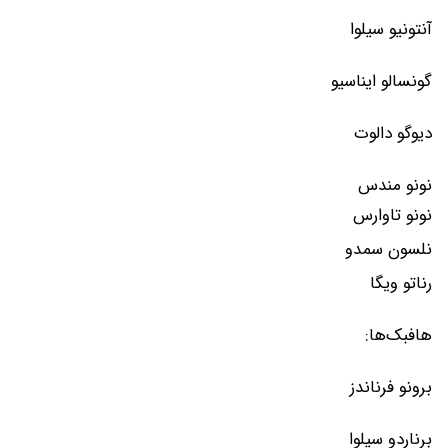
آنتونیو سیلوا
گونسالو ایناسیو
دیوگو دالوت
نونو مندس
نونو تاوارس
نلسون سمدو
رناتو ویگا
هافبک‌ها:
برونو فرناندز
برناردو سیلوا