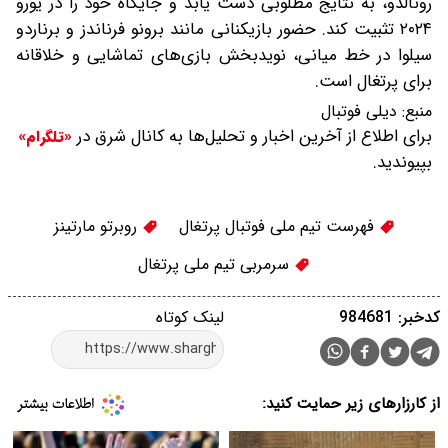
رونالدو، به نتایج مطلوبی دست یابد و جایگاه خود را در یورو
۲۰۲۴ تثبیت کند. حضور بازیکنانی مانند برونو فرناندز و برناردو
سیلوا در خط میانی، نویدبخش بازی‌های تماشایی و خلاقانه
برای پرتغال است.
منبع:
دیلی فوتبال
برای اطلاع از آخرین اخبار و تحلیل‌ها به کانال شرق در
«تلگرام»
بپیوندید.
فهرست تیم ملی فوتبال پرتغال
روبرتو مارتینز
سرمربی تیم ملی پرتغال
کدخبر: 984681
لینک کوتاه
از کارزارهای زیر حمایت کنید: