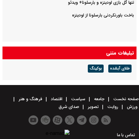
تنها گل بازی اودینزه و بارسلونا+ ویدئو
باخت باورنکردنی بارسلونا از اودینزه
تبلیغات متنی
طلای آبشده
بوکینگ
صفحه نخست
جامعه
سیاست
اقتصاد
فرهنگ و هنر
ورزش
روایت
تصویر
صدای شرق
تماس با ما