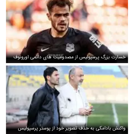
خسارت بزرگ پرسپولیس از مصدومیت های دائمی اورونوف
واکنش بادامکی به حذف تصویر خود از پوستر پرسپولیس