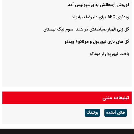
کوروش اژدهاکش به پرسپولیس آمد
ویدئوی AFC برای علیرضا بیرانوند
گل زنی الهیار صیادمنش در هفته سوم لیگ لهستان
گل های بازی لیورپول و موناکو+ ویدئو
باخت لیورپول از موناکو
تبلیغات متنی
طلای آبشده
بوکینگ