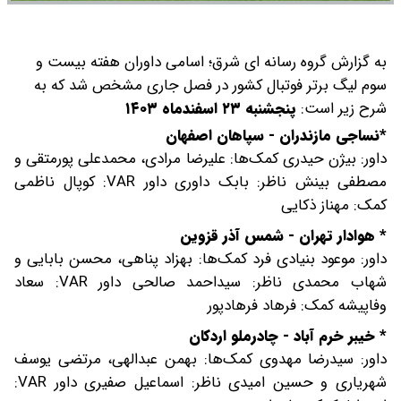
به گزارش گروه رسانه ای شرق؛ اسامی داوران هفته بیست و
سوم لیگ برتر فوتبال کشور در فصل جاری مشخص شد که به
شرح زیر است:
پنجشنبه ۲۳ اسفندماه ۱۴۰۳
*نساجی مازندران - سپاهان اصفهان
داور: بیژن حیدری کمک‌ها: علیرضا مرادی، محمدعلی پورمتقی و
مصطفی بینش ناظر: بابک داوری داور VAR: کوپال ناظمی
کمک: مهناز ذکایی
* هوادار تهران - شمس آذر قزوین
داور: موعود بنیادی فرد کمک‌ها: بهزاد پناهی، محسن بابایی و
شهاب محمدی ناظر: سیداحمد صالحی داور VAR: سعاد
وفاپیشه کمک: فرهاد فرهادپور
* خیبر خرم آباد - چادرملو اردکان
داور: سیدرضا مهدوی کمک‌ها: بهمن عبدالهی، مرتضی یوسف
شهریاری و حسین امیدی ناظر: اسماعیل صفیری داور VAR: