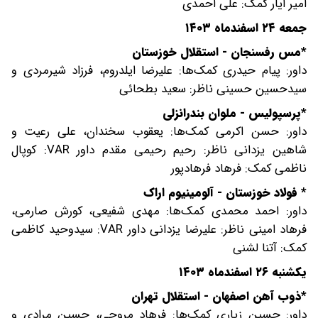
امیر ایار کمک: علی احمدی
جمعه ۲۴ اسفندماه ۱۴۰۳
*مس رفسنجان - استقلال خوزستان
داور: پیام حیدری کمک‌ها: علیرضا ایلدروم، فرزاد شیرمردی و
سیدحسین حسینی ناظر: سعید بطحائی
*پرسپولیس - ملوان بندرانزلی
داور: حسن اکرمی کمک‌ها: یعقوب سخندان، علی رعیت و
شاهین یزدانی ناظر: رحیم رحیمی مقدم داور VAR: کوپال
ناظمی کمک: فرهاد فرهادپور
* فولاد خوزستان - آلومینیوم اراک
داور: احمد محمدی کمک‌ها: مهدی شفیعی، کورش صارمی،
فرهاد امینی ناظر: علیرضا یزدانی داور VAR: سیدوحید کاظمی
کمک: آتنا لشنی
یکشنبه ۲۶ اسفندماه ۱۴۰۳
*ذوب آهن اصفهان - استقلال تهران
داور: حسین زیاری کمک‌ها: فرهاد مروجی، حسین مرادی و