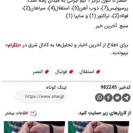
النصر تا کنون برابر 7 تیم ایرانی به میدان رفته است.
پرسپولیس(7)، ذوب آهن(5)، استقلال(4)، سپاهان(2)،
فولاد(2)، تراکتور (1) و سایپا (1).
منبع: آخرین خبر
برای اطلاع از آخرین اخبار و تحلیل‌ها به کانال شرق در
«تلگرام»
بپیوندید.
استقلال
فوتبال
النصر
کدخبر: 982245
لینک کوتاه
از کارزارهای زیر حمایت کنید: