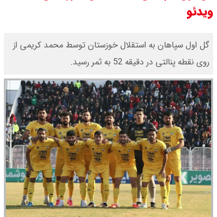
ویدئو
جزئیات عرضه اولیه احیا در فرابورس
اعلام شد
گل اول سپاهان به استقلال خوزستان توسط محمد کریمی از
قیمت بیت کوین،تتر و اتریوم امروز
روی نقطه پنالتی در دقیقه 52 به ثمر رسید.
جمعه ۱۶ مرداد۱۴۰۵ / قیمت بیت
کوین چند؟ + جدول
قیمت طلای جهان امروز جمعه
۱۶مرداد۱۴۰۵ /هر اونس طلا چند ؟ +
جدول