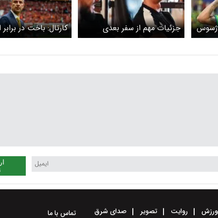
ه ژسوس
جزئیات مهم از سفر بعدی
کارتال: باخت در برابر ا
رونالدو به ایران
معیار سنجش پرسپول
نیست
ار
ن
رزش
روایت
تصویر
صدای شرق
تماس با ما