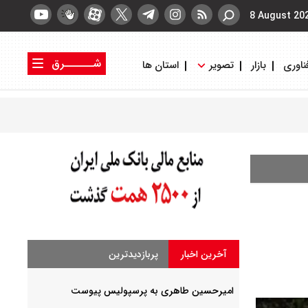
8 August 20
شــــــرق
ناوری
بازار
تصویر
استان ها
کتاب شرق
روزنامه شرق
آخرین اخبار
پربازدیدترین
امیرحسین طاهری به پرسپولیس پیوست