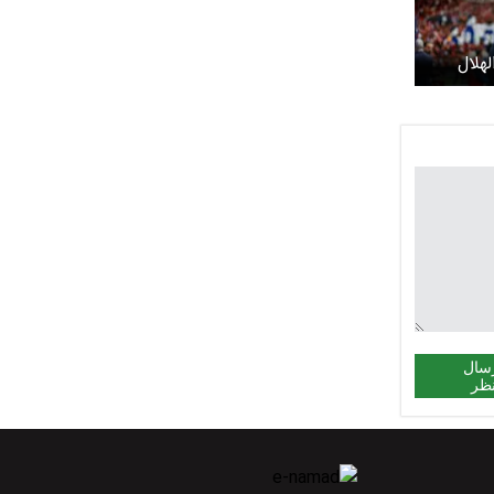
لهلال
یس
سال
ظر