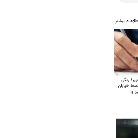
یزهٔ رنگی
وسط خیابان
ی و