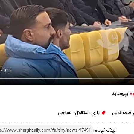
بپیوندید.
م»
 قلعه نویی
بازی استقلال- نساجی
لینک کوتاه