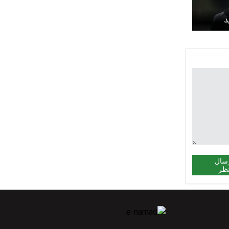
د
سال
ظر