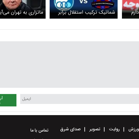
شماتیک ترکیب استقلال برابر
ماتزاری به تهران می‌آی
نساجی+عکس
ار
ن
رزش
روایت
تصویر
صدای شرق
تماس با ما