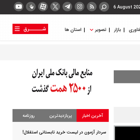
6 August 20
شــــــرق
ناوری
بازار
تصویر
استان ها
کتاب شرق
روزنامه شرق
آخرین اخبار
پربازدیدترین
روزنامه
سردار آزمون در لیست خرید تابستانی استقلال!