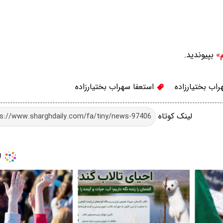
بپیوندید.
م»
اب بختیارزاده
استعفا سهراب بختیارزاده
لینک کوتاه