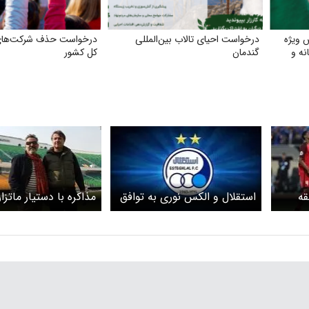
 ویژه
درخواست احیای تالاب بین‌المللی
درخواست حذف شرکت‌های
نه و
گندمان
کل کشور
قه
استقلال و الکس نوری به توافق
مذاکره با دستیار ماتزا
ویدئو
نرسیدند
نتیجه بود