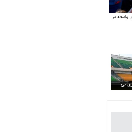
 واسطه در
ری بی