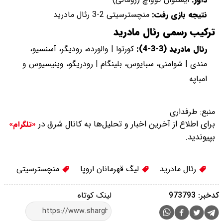
نتیجه بازی رفت:
منچسترسیتی 2-3 رئال مادرید
ترکیب رسمی رئال مادرید
رئال مادرید (3-3-4):
کورتوا | والورده، رودیگر، آسنسیو،
مندی | شوامنی، سبایوس، بلینگام | رودریگو، وینیسیوس و
امباپه
منبع:
طرفداری
برای اطلاع از آخرین اخبار و تحلیل‌ها به کانال شرق در
«تلگرام»
بپیوندید.
رئال مادرید
لیگ قهرمانان اروپا
منچسترسیتی
کدخبر: 973793
لینک کوتاه