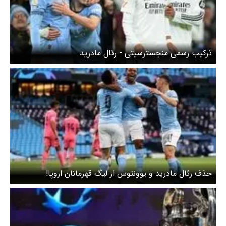
ترکیب رسمی منچسترسیتی - رئال مادرید
حذف رئال مادرید و یوونتوس از لیگ قهرمانان اروپا!