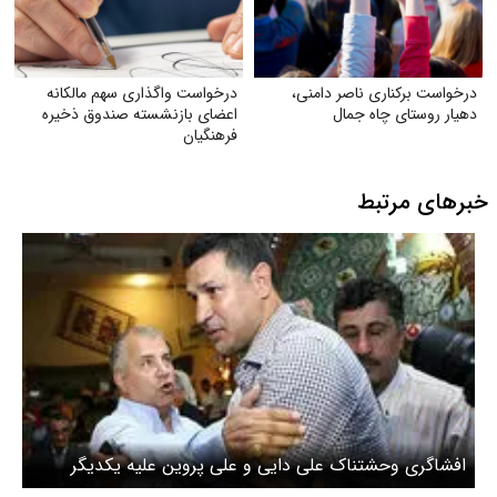
درخواست برکناری ناصر دامنی،
درخواست واگذاری سهم مالکانه
دهیار روستای چاه جمال
اعضای بازنشسته صندوق ذخیره
فرهنگیان
خبرهای مرتبط
افشاگری وحشتناک علی دایی و علی پروین علیه یکدیگر