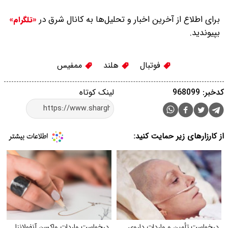
برای اطلاع از آخرین اخبار و تحلیل‌ها به کانال شرق در
«تلگرام»
بپیوندید.
فوتبال
هلند
ممفیس
کدخبر: 968099
لینک کوتاه
از کارزارهای زیر حمایت کنید:
درخواست تأمین و واردات داروی
درخواست واردات واکسن آنفولانزا