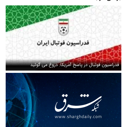
فدراسیون فوتبال در پاسخ آمریکا: دروغ می گوئید