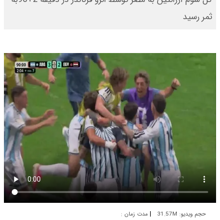
ثمر رسید
|
حجم ویدیو: 31.57M
مدت زمان :