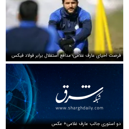
فرصت احیای عارف غلامی؛ مدافع استقلال برابر فولاد فیکس
شد
دو استوری جالب عارف غلامی+ عکس