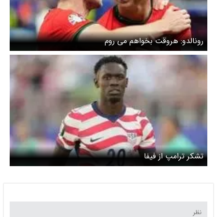
رونالدو: هروقت بخواهم می روم
تشکر ترامپ از فیفا