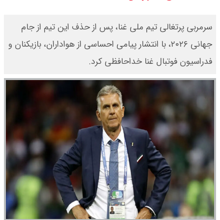
قیمت محصولات ایران خودرو امروز
سرمربی پرتغالی تیم ملی غنا، پس از حذف این تیم از جام
شنبه ۱۷ مرداد ۱۴۰۵ / قیمت دنا چند ؟
جهانی ۲۰۲۶، با انتشار پیامی احساسی از هواداران، بازیکنان و
فدراسیون فوتبال غنا خداحافظی کرد.
+ جدول
ثبت نام سایپا از امروز ۱۷ مرداد ۱۴۰۵
آغاز شد / خرید کوییک با پیش
پرداخت ۵۰۰ میلیون تومان + لینک
شاخص بورس امروز شنبه ۱۷ مرداد
۱۴۰۵ / شاخص افزایشی شد + تحلیل