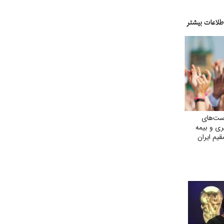
ست‌های
یری و بیمه
یم ایران