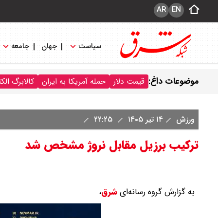
AR
EN
سیاست
جهان
جامعه
موضوعات داغ:
قیمت دلار
حمله آمریکا به ایران
کالابرگ الک
ورزش
۱۴ تیر ۱۴۰۵
۲۲:۲۵
ترکیب برزیل مقابل نروژ مشخص شد
به گزارش گروه رسانه‌ای
شرق
،