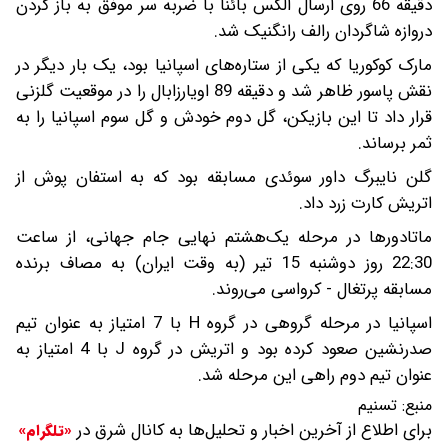
دقیقه 66 روی ارسال الکس بائنا با ضربه سر موفق به باز کردن
دروازه شاگردان رالف رانگنیک شد.
مارک کوکوریا که یکی از ستاره‌های اسپانیا بود، یک بار دیگر در
نقش پاسور ظاهر شد و دقیقه 89 اویارزابال را در موقعیت گلزنی
قرار داد تا این بازیکن، گل دوم خودش و گل سوم اسپانیا را به
ثمر برساند.
گلن نایبرگ داور سوئدی مسابقه بود که به استفان پوش از
اتریش کارت زرد داد.
ماتادورها در مرحله یک‌هشتم نهایی جام جهانی، از ساعت
22:30 روز دوشنبه 15 تیر (به وقت ایران) به مصاف برنده
مسابقه پرتغال - کرواسی می‌روند.
اسپانیا در مرحله گروهی در گروه H با 7 امتیاز به عنوان تیم
صدرنشین صعود کرده بود و اتریش در گروه J با 4 امتیاز به
عنوان تیم دوم راهی این مرحله شد.
منبع:
تسنیم
برای اطلاع از آخرین اخبار و تحلیل‌ها به کانال شرق در
«تلگرام»