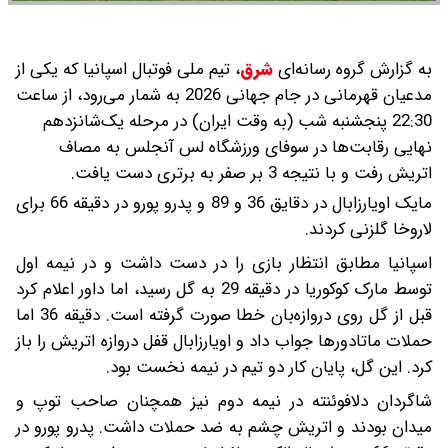
به گزارش گروه رسانه‌ای
شرق
،
تیم ملی فوتبال اسپانیا که یکی از
مدعیان قهرمانی در جام جهانی 2026 به شمار می‌رود، از ساعت
22:30 پنجشنبه شب (به وقت ایران) در مرحله یک‌شانزدهم
نهایی رقابت‌ها در سوفای ورزشگاه لس آنجلس به مصاف
اتریش رفت و با نتیجه 3 بر صفر به برتری دست یافت.
مایک اویارزابال در دقایق 36 و 89 و پدرو پورو در دقیقه 66 برای
لاروخا گلزنی کردند.
اسپانیا مطابق انتظار بازی را در دست داشت و در نیمه اول
توسط مارک کوکوریا در دقیقه 29 به گل رسید، اما داور اعلام کرد
قبل از گل روی دروازه‌بان خطا صورت گرفته است. دقیقه 36 اما
حملات ماتادورها جواب داد و اویارزابال قفل دروازه اتریش را باز
کرد. این گل، پایان کار دو تیم در نیمه نخست بود.
شاگردان دلافوئنته در نیمه دوم نیز همچنان صاحب توپ و
میدان بودند و اتریش چشم به ضد حملات داشت. پدرو پورو در