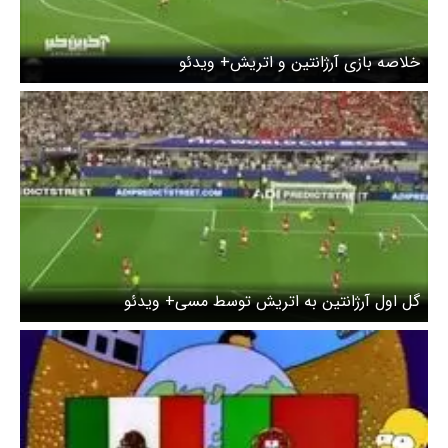
خلاصه بازی آرژانتین و اتریش+ ویدئو
گل اول آرژانتین به اتریش توسط مسی+ ویدئو