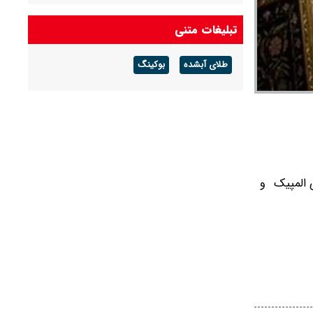
تبلیغات متنی
طلای آبشده
بوکینگ
های المپیک و