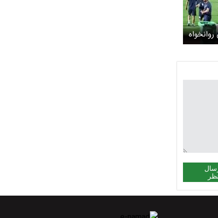
روانخواه
سال
ظر