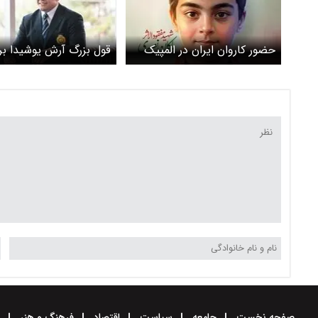
حضور کاروان ایران در المپیک
قول بزرگ آرش یوشیدا بر
نوجوانان با نام «ماکان نصیری»
طلای جهانی و المپیک
صفحه نخست
جامعه
سیاست
اقتصاد
فرهنگ و هنر
و