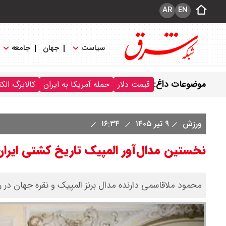
AR
EN
سیاست
جهان
جامعه
موضوعات داغ:
قیمت دلار
حمله آمریکا به ایران
کالابرگ الک
ورزش
۹ تیر ۱۴۰۵
۱۶:۳۴
نخستین مدال‌آور المپیک تاریخ کشتی ایر
محمود ملاقاسمی دارنده مدال برنز المپیک و نقره جهان در رشته کشتی آزاد در سن 