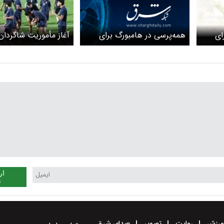
همه‌پرسی در هامبورگ برای
ای
آغاز مأموریت شاگردان 
میزبانی المپیک و پاراالمپیک
با نگاه به المپیک
ار
ن
رزش
روایت
تصویر
صدای شرق