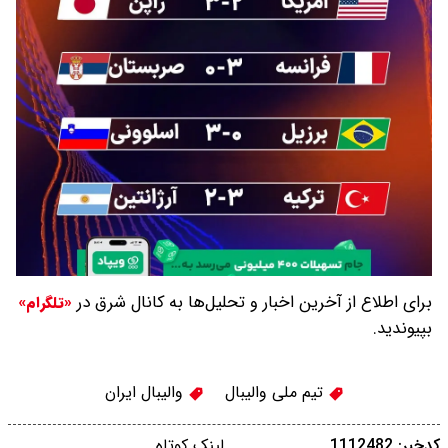
برای اطلاع از آخرین اخبار و تحلیل‌ها به کانال شرق در
«تلگرام»
بپیوندید.
تیم ملی والیبال
والیبال ایران
کدخبر: 1112482
لینک کوتاه