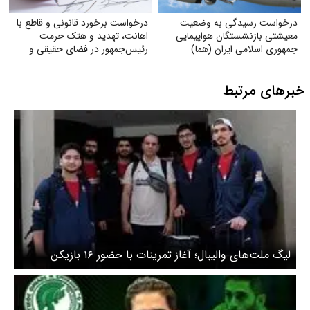
درخواست رسیدگی به وضعیت
درخواست برخورد قانونی و قاطع با
معیشتی بازنشستگان هواپیمایی
اهانت، تهدید و هتک حرمت
جمهوری اسلامی ایران (هما)
رئیس‌جمهور در فضای حقیقی و
مجازی
خبرهای مرتبط
لیگ ملت‌های والیبال؛ آغاز تمرینات با حضور ۱۶ بازیکن
اعزامی