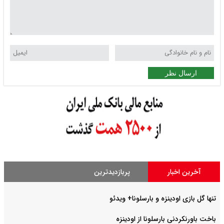
ارسال نظر
آخرین اخبار
پربازدیدترین
تنها گل بازی اودینزه و بارسلونا+ ویدئو
باخت باورنکردنی بارسلونا از اودینزه