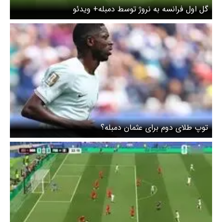
گل اول فرانسه به نروژ توسط دمبله+ ویدئو
توپ طلای دوم برای عثمان دمبله؟