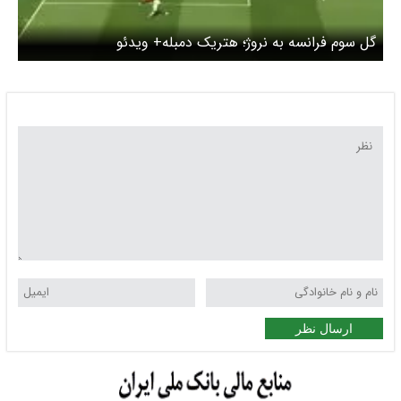
گل سوم فرانسه به نروژ؛ هتریک دمبله+ ویدئو
ارسال نظر