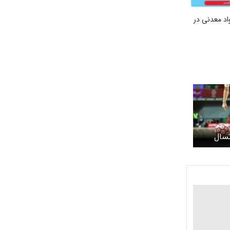
د معدنی در
تسال
ام شد