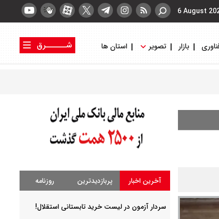
6 August 20
شــــــرق
ناوری
بازار
تصویر
استان ها
کتاب شرق
روزنامه شرق
آخرین اخبار
پربازدیدترین
روزنامه
سردار آزمون در لیست خرید تابستانی استقلال!