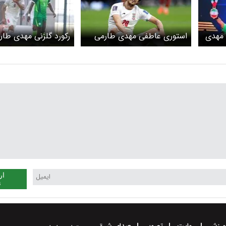
 مهدی
استوری عاطفی مهدی طارمی
رکورد گلزنی مهدی طار
برای سردار آزمون
شکست
ار
ن