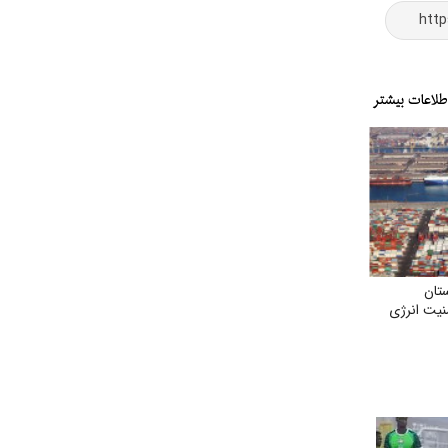
تان
منیت انرژی