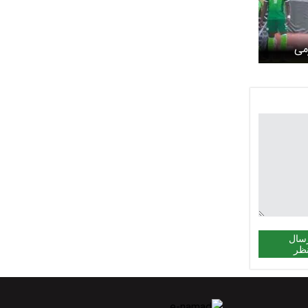
می
سال
ظر