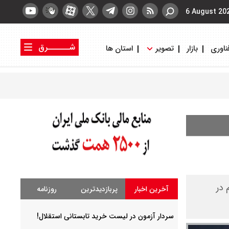
6 August 20
شــــــرق
ناوری
بازار
تصویر
استان ها
کتاب شرق
روزنامه شرق
 در
آخرین اخبار
پربازدیدترین
روزنامه
سردار آزمون در لیست خرید تابستانی استقلال!