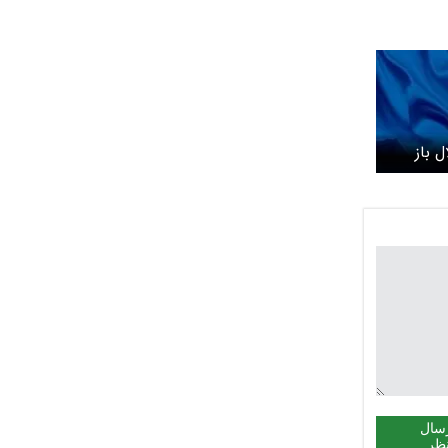
ل باز
سال
ظر