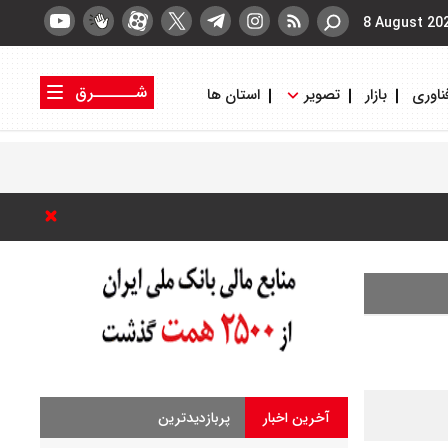
8 August 20
شــــــرق
ناوری
بازار
تصویر
استان ها
کتاب شرق
روزنامه شرق
آخرین اخبار
پربازدیدترین