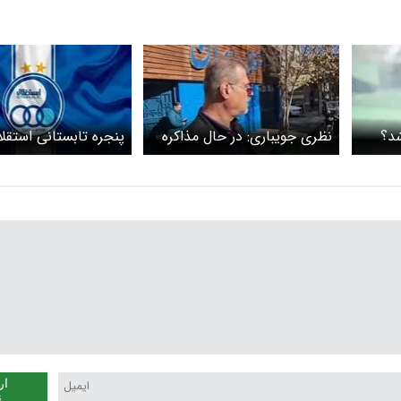
شد؟
نظری جویباری: در حال مذاکره
پنجره تابستانی استقلا
برای رفع مشکل وریا غفوری
می‌شود
هستیم + ویدیو
ار
ن