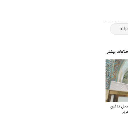
محل تدفین
زیز