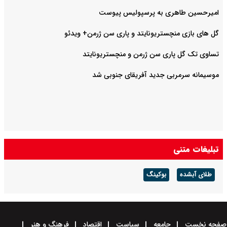
امیرحسین طاهری به پرسپولیس پیوست
گل های بازی منچستریونایتد و پاری سن ژرمن+ ویدئو
تساوی تک گل پاری سن ژرمن و منچستریونایتد
موسیمانه سرمربی جدید آفریقای جنوبی شد
تبلیغات متنی
طلای آبشده
بوکینگ
صفحه نخست
جامعه
سیاست
اقتصاد
فرهنگ و هنر