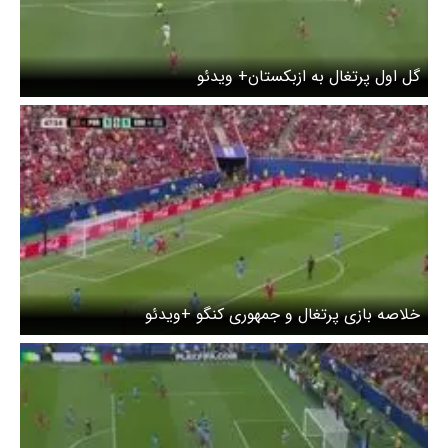
گل اول پرتغال به ازبکستان+ ویدئو
خلاصه بازی پرتغال و جمهوری کنگو +ویدئو