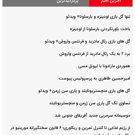
آخرین اخبار
پربازدیدترین
تنها گل بازی اودینزه و بارسلونا+ ویدئو
باخت باورنکردنی بارسلونا از اودینزه
گل های بازی رئال مادرید و فرنتس واروش+ ویدئو
برد ۲ به یک رئال مادرید از فرنتس واروش
هموردی مارادونا با لیونل مسی
امیرحسین طاهری به پرسپولیس پیوست
گل های بازی منچستریونایتد و پاری سن ژرمن+ ویدئو
تساوی تک گل پاری سن ژرمن و منچستریونایتد
موسیمانه سرمربی جدید آفریقای جنوبی شد
از رژیم غذایی تا کنترل تمرین و ریکاوری؛ ۶ قانون سختگیرانه مورینیو در