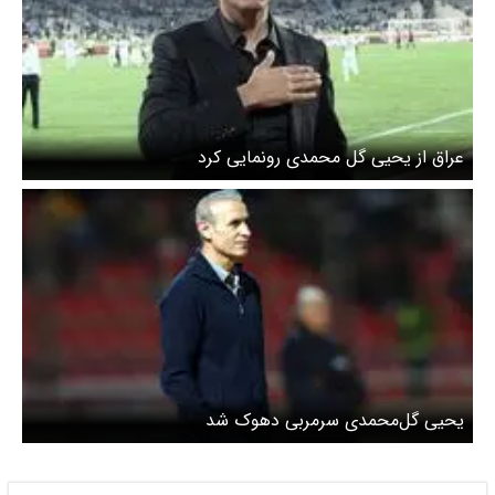
عراق از یحیی گل محمدی رونمایی کرد
یحیی گل‌محمدی سرمربی دهوک شد