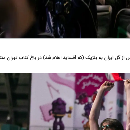
ز گل ایران به بلژیک (که آفساید اعلام شد) در باغ کتاب تهران من