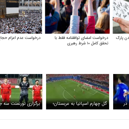
ن پارک
درخواست امضای توافقنامه فقط با
درخواست عدم اعزام حجا
تحقق کامل ۱۰ شرط رهبری
در
گل چهارم اسپانیا به عربستان؛
برگزاری تورنمنت سه جا
گل به خودی+ ویدئو
معرفی سهمیه سوم ایرا
آسیا قطعی شد