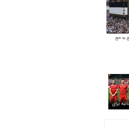
ج به حج
نبه برای
ن در