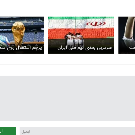
حت
سرمربی بعدی تیم ملی ایران
پرچم استقلال روی سک
کیست؟
استادیوم سوفای لس 
ار