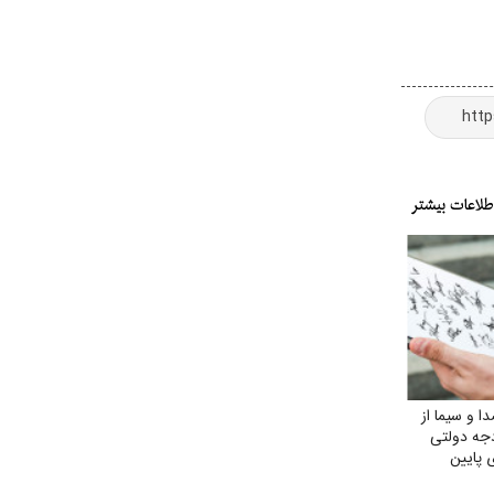
 و سیما از
جه دولتی
 پایین