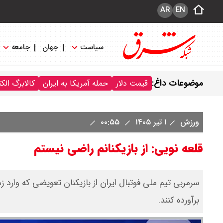
AR
EN
سیاست
جهان
جامعه
موضوعات داغ:
قیمت دلار
حمله آمریکا به ایران
کالابرگ الک
ورزش
۱ تیر ۱۴۰۵
۰۰:۵۵
قلعه نویی: از بازیکنانم راضی نیستم
سرمربی تیم ملی فوتبال ایران از بازیکنان تعویضی که وارد زم
برآورده کنند.