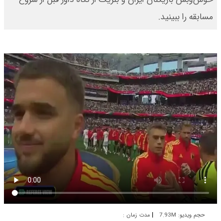
مسابقه را ببینید.
|
حجم ویدیو: 7.93M
مدت زمان :