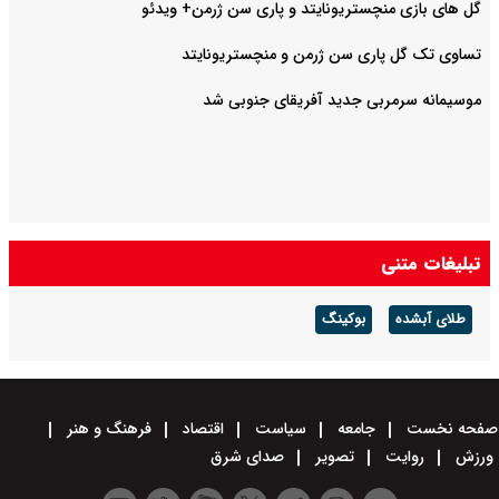
گل های بازی منچستریونایتد و پاری سن ژرمن+ ویدئو
تساوی تک گل پاری سن ژرمن و منچستریونایتد
موسیمانه سرمربی جدید آفریقای جنوبی شد
تبلیغات متنی
طلای آبشده
بوکینگ
صفحه نخست
جامعه
سیاست
اقتصاد
فرهنگ و هنر
ورزش
روایت
تصویر
صدای شرق