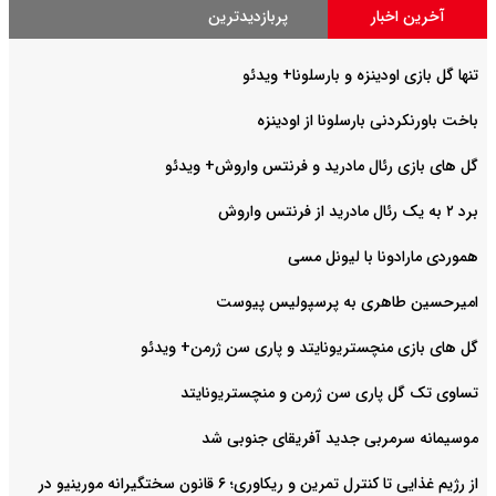
آخرین اخبار
پربازدیدترین
تنها گل بازی اودینزه و بارسلونا+ ویدئو
باخت باورنکردنی بارسلونا از اودینزه
گل های بازی رئال مادرید و فرنتس واروش+ ویدئو
برد ۲ به یک رئال مادرید از فرنتس واروش
هموردی مارادونا با لیونل مسی
امیرحسین طاهری به پرسپولیس پیوست
گل های بازی منچستریونایتد و پاری سن ژرمن+ ویدئو
تساوی تک گل پاری سن ژرمن و منچستریونایتد
موسیمانه سرمربی جدید آفریقای جنوبی شد
از رژیم غذایی تا کنترل تمرین و ریکاوری؛ ۶ قانون سختگیرانه مورینیو در