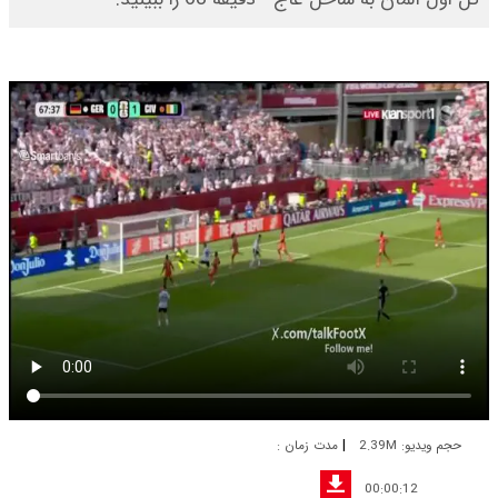
|
حجم ویدیو: 2.39M
مدت زمان :
00:00:12