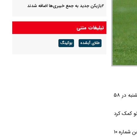
۲بازیکن جدید به جمع خیبری‌ها اضافه شدند
تبلیغات متنی
طلای آبشده
بوکینگ
خانواده ایگور پروتی، روز جمعه در پستی اینستاگرامی با «اندوهی بی‌کران» اعلام کردند که این مهاجم پیشین، اواخر روز پنجشنبه در ۵۸
مر رساند. در دومین دوره حضورش بین سال‌های ۱۹۹۹ تا ۲۰۰۵، به لیورنو کمک کرد
باشگاه لیورنو پس از خداحافظی او از فوتبال در سال ۲۰۰۵ - فصلی که در آن به تیم کمک کرد تا در رتبه نهم سری آ قرار بگیرد، پیراهن شماره ۱۰