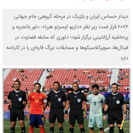
سی ان ان گزارش داد : ترامپ ۲ سنگر
دیدار حساس ایران و بلژیک در مرحله گروهی جام جهانی
سنتی جمهوری‌خواهان را از دست می
۲۰۲۶ قرار است زیر نظر «داریو اومبرتو هررا»، داور باتجربه و
پرحاشیه آرژانتینی برگزار شود؛ داوری که سابقه قضاوت در
دهد؟
فینال‌ها، سوپرکلاسیکوها و مسابقات بزرگ قاره‌ای را در کارنامه
بنزین برای دولت چقدر تمام می شود؟
دارد.
یک ادعا: برخی مالکان اجاره بها را ۶۰
درصد افزایش می دهند