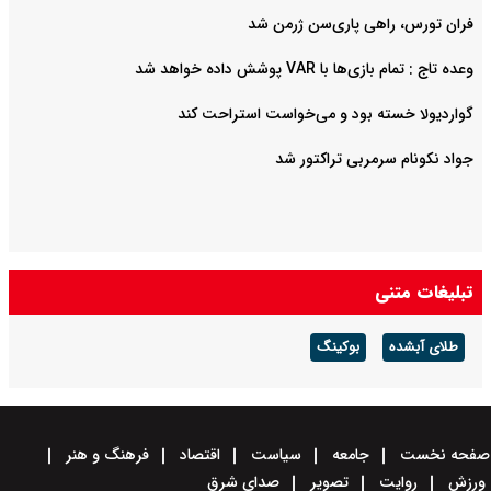
فران تورس، راهی پاری‌سن ژرمن شد
وعده تاج : تمام بازی‌ها با VAR پوشش داده خواهد شد
گواردیولا خسته بود و می‌خواست استراحت کند
جواد نکونام سرمربی تراکتور شد
تبلیغات متنی
طلای آبشده
بوکینگ
صفحه نخست
جامعه
سیاست
اقتصاد
فرهنگ و هنر
ورزش
روایت
تصویر
صدای شرق