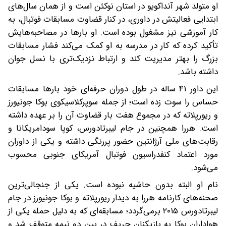
او متولد شهر آنداکویو در استان نوکئن است و از همان سال‌های
ابتدایی فعالیتش در داوری، در کنار قضاوت مسابقات فوتبال، به
کار آموزشی نیز مشغول بوده است. او بارها در مصاحبه‌هایش
تأکید کرده که کار در مدرسه به او کمک می‌کند فشار مسابقات
بزرگ را بهتر مدیریت کند و ارتباط نزدیک‌تری با نسل جوان
داشته باشد.
این داور ۴۱ ساله در طول دوران حرفه‌ای خود بارها مسابقات
حساس را سوت زده است؛ از جمله سوپرکلاسیکوی بوکا جونیورز
و ریورپلاته که در مجموع هفت بار قضاوت آن را بر عهده داشته
است. هررا همچنین در جام لیبرتادورس، کوپا سودامریکانا و
رقابت‌های ملی آرژانتین حضور پررنگی داشته و یکی از داوران
مورد اعتماد کنفدراسیون فوتبال آمریکای جنوبی محسوب
می‌شود.
نام او البته بدون حاشیه نبوده است. یکی از جنجالی‌ترین
صحنه‌های کارنامه هررا به دیدار ریورپلاته و بوکا جونیورز در جام
لیبرتادورس ۲۰۱۵ برمی‌گردد؛ مسابقه‌ای که به دلیل حمله یکی از
هواداران بوکا به بازیکنان حریف در بین دو نیمه متوقف شد و