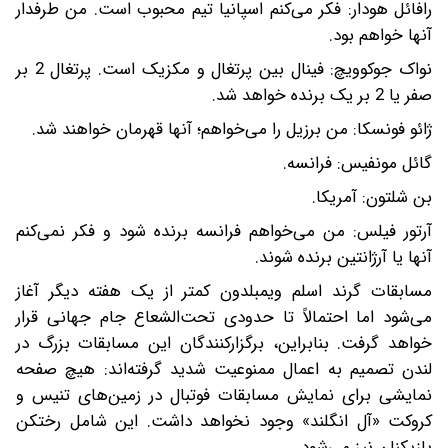
رافائل هودار: فکر می‌کنم اسپانیا تیم محبوب است. من طرفدار
آنها خواهم بود.
نواک جوکوویچ: فینال بین پرتغال و مکزیک است. پرتغال 2 بر
صفر یا 2 بر یک برنده خواهد شد.
ژائو فونسکا: من برزیل را می‌خواهم؛ آنها قهرمان خواهند شد.
گائل مونفیس: فرانسه.
بن شلتون: آمریکا.
آرتور فیلس: من می‌خواهم فرانسه برنده شود و فکر نمی‌کنم
آنها یا آرژانتین برنده شوند.
مسابقات گرند اسلم ویمبلدون کمتر از یک هفته دیگر آغاز
می‌شود اما احتمالاً تا حدودی تحت‌الشعاع جام جهانی قرار
خواهد گرفت. بنابراین، برگزارکنندگان این مسابقات بزرگ در
لندن تصمیم به اعمال ممنوعیت شدید گرفته‌اند: هیچ صفحه
نمایشی برای نمایش مسابقات فوتبال در زمین‌های تنیس و
کروکت «آل انگلند» وجود نخواهد داشت. این شامل رختکن
بازیکنان نیز می‌شود.