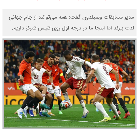
امیر جهانشاهی: پای نظامی آمریکایی
مدیر مسابقات ویمبلدون گفت: همه می‌توانند از جام جهانی
به ایران باز شود آن را قطع می‌کنیم +
لذت ببرند اما اینجا ما در درجه اول روی تنیس تمرکز داریم.
ویدیو
ونس در بن‌بست سیاسی قرار دارد