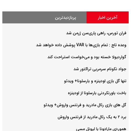
آخرین اخبار
پربازدیدترین
فران تورس، راهی پاری‌سن ژرمن شد
وعده تاج : تمام بازی‌ها با VAR پوشش داده خواهد شد
گواردیولا خسته بود و می‌خواست استراحت کند
جواد نکونام سرمربی تراکتور شد
تنها گل بازی اودینزه و بارسلونا+ ویدئو
باخت باورنکردنی بارسلونا از اودینزه
گل های بازی رئال مادرید و فرنتس واروش+ ویدئو
برد ۲ به یک رئال مادرید از فرنتس واروش
هموردی مارادونا با لیونل مسی