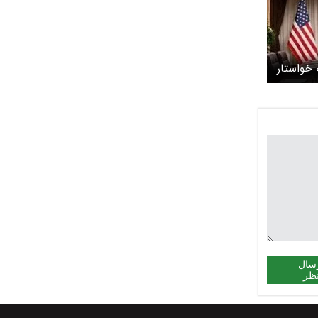
 خواستار
ن و
سال
ظر