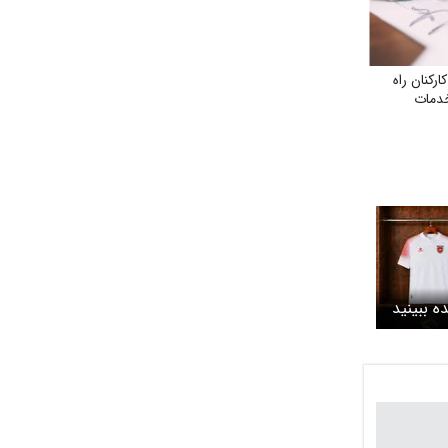
کنان راه
خدمات
نده ببینید