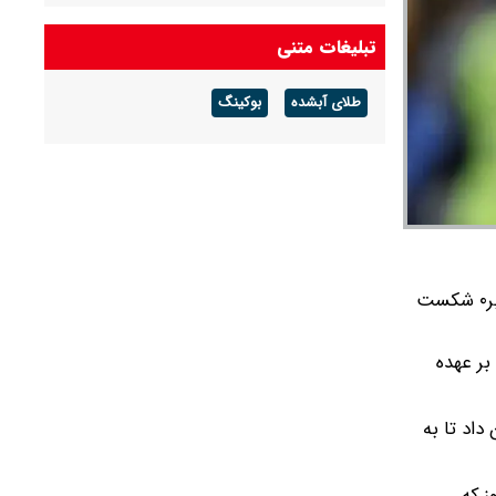
تبلیغات متنی
طلای آبشده
بوکینگ
کارلوس کیروش از باسابقه‌های نیمکت مربیگری در جام جهانی همراه با تیم ملی غنا، پاناما را یک بر۰ شکست
ین مملکت را بر عهده
وتبال کشورمان داد تا به
غال تا امروز که