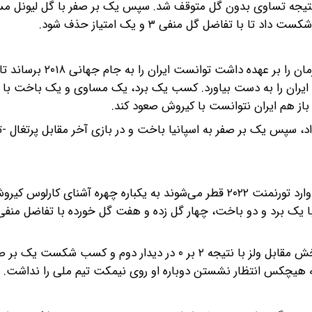
ا نتیجه تساوی بدون گل متوقف شد. سپس یک بر صفر با گل لیونل مس
ا تفاضل گل منفی ۳ و یک امتیاز حذف شود.
کارلوس کیروش که همچنان سرمربیگری تیم ملی فوتبال کشورمان را بر عهده داشت تو
ایران را به دست بیاورد. کسب یک برد، یک مساوی و یک باخت با د
ن مسابقات ابتدا مراکش را یک بر۰ شکست داد، سپس یک بر صفر به اسپانیا باخت و در بازی آخر مقابل پرتغ
فوتبالی های کشورمان در حالی که فکر می‌کردند با اسکوچیچ وارد تورنمنت ۲۰۲۲ قطر می‌شوند به یکباره چهره آشنای 
شکست شش بر دو مقابل انگلیس در بازی اول، برد روحیه بخش مقابل ولز با نتیجه ۲ بر ۰ در دیدار دوم و ک
که هیچکس انتظار نشستن دوباره او روی نیمکت تیم ملی را نداشت.