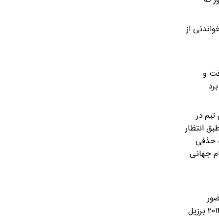
ارهایی خواندنی از
 رفت و
رد
. این تیم در
ز -طبق انتظار
ه حذفی
کیروش در جام جهانی
ن حضور
داشتند. کسب یک مساوی و دو باخت با یک گل زده و چهار گل خورده تیم کارلوس کیروش را تنها با یک امتیاز به پایان تورنمنت ۲۰۱۴ برزیل