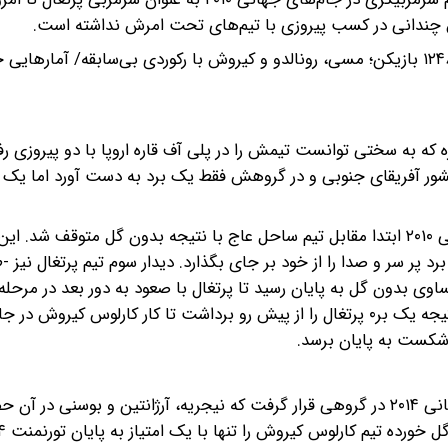
این مطلب را از دست ندهید: جام جهانی ۲۰۲۶ با ۴۸ تیم و ۱۲۴۸ بازیکن؛ مسی، رونالدو و کیروش با رکوردی بی‌سابقه/ آم
ت‌های جام جهانی ۲۰۱۰ به همان اندازه که به سختی توانست تیمش را در پلی آف قاره اروپا با دو پیروزی
شور آفریقای جنوبی و در گروهش فقط یک برد به دست آورد اما یک ب
پرتغال با هدایت کارلوس کیروش در مرحله گروهی جام جهانی ۲۰۱۰ ابتدا مقابل تیم ساحل عاج با نتیجه بدون گل متوقف شد
 صفر در هم کوبید تا یک برد پر سر و صدا را از خود بر جای بگذارد. دیدار سوم تیم پرتغال نی
ساوی بدون گل به پایان رسید تا پرتغال با صعود به دور بعد در مرحل
روبروی اسپانیا قرار بگیرد. تیم اسپانیا هم در دیدار حذفی با نتیجه یک بر۰ پرتغال را از پیش رو برداشت تا کار کارلوس 
کارلوس کیروش همراه با تیم ملی فوتبال کشورمان در جام جهانی ۲۰۱۴ در گروهی قرار گرفت که نیجریه، آرژانتین و بوسنی در آ