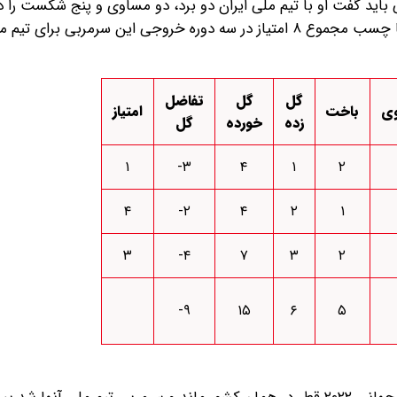
ید گفت او با تیم ملی ایران دو برد، دو مساوی و پنج شکست را در
خود ثبت کرد. هفت گل زده، ۱۴ گل خورده و تفاضل منفی ۷ با چسب مجموع ۸ امتیاز در سه دوره خروجی این سرمربی 
گل
گل
تفاضل
ی
باخت
امتیاز
زده
خورده
گل
۱
۳-
۴
۱
۲
۴
۲-
۴
۲
۱
۳
۴-
۷
۳
۲
۹-
۱۵
۶
۵