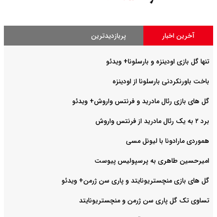
آخرین اخبار
پربازدیدترین
تنها گل بازی اودینزه و بارسلونا+ ویدئو
باخت باورنکردنی بارسلونا از اودینزه
گل های بازی رئال مادرید و فرنتس واروش+ ویدئو
برد ۲ به یک رئال مادرید از فرنتس واروش
هموردی مارادونا با لیونل مسی
امیرحسین طاهری به پرسپولیس پیوست
گل های بازی منچستریونایتد و پاری سن ژرمن+ ویدئو
تساوی تک گل پاری سن ژرمن و منچستریونایتد