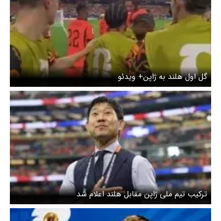
گل اول هلند به ژاپن+ ویدئو
ترکیب تیم ملی ژاپن مقابل هلند اعلام شد