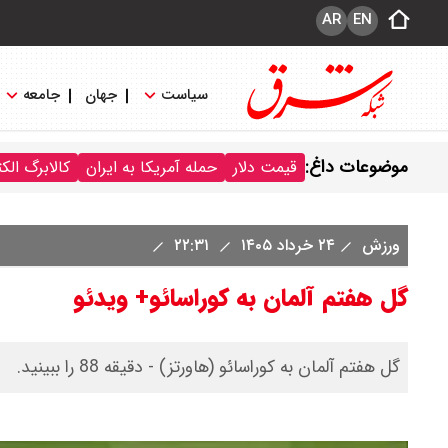
AR
EN
سیاست
جهان
جامعه
موضوعات داغ:
قیمت دلار
حمله آمریکا به ایران
کالابرگ الک
ورزش
۲۴ خرداد ۱۴۰۵
۲۲:۳۱
گل هفتم آلمان به کوراسائو+ ویدئو
گل هفتم آلمان به کوراسائو (هاورتز) - دقیقه 88 را ببینید.