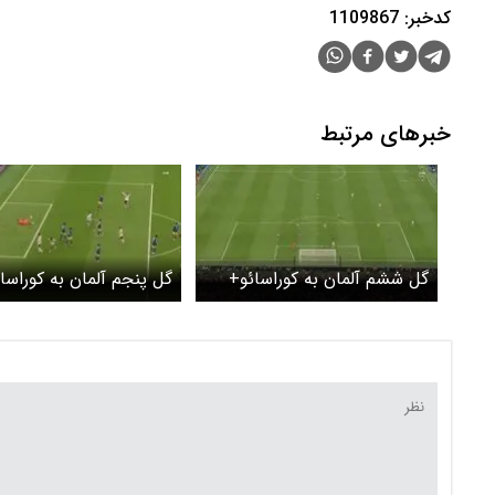
کدخبر: 1109867
خبرهای مرتبط
گل ششم آلمان به کوراسائو+
گل پنجم آلمان به کوراسا
ویدئو
ویدئو