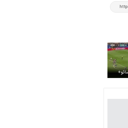
سائو+