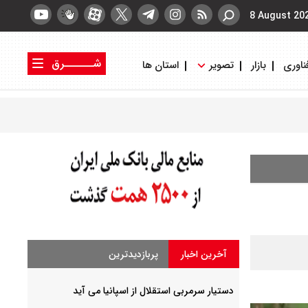
8 August 20
شــــــرق
ناوری
بازار
تصویر
استان ها
کتاب شرق
روزنامه شرق
آخرین اخبار
پربازدیدترین
دستیار سرمربی استقلال از اسپانیا می آید