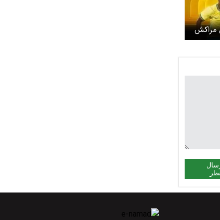
 مراکش
سال
ظر