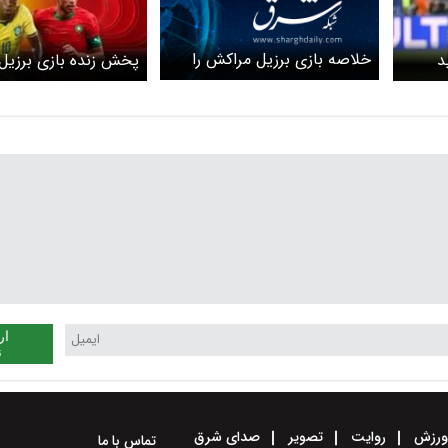
خلاصه بازی برزیل مراکش را
د
پخش زنده بازی برزیل
ببینید + ویدیو
را ببینید + لینک
ار
ن
رزش
روایت
تصویر
صدای شرق
تماس با ما