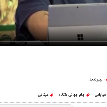
بپیوندید.
م»
یابانی
جام جهانی 2026
میثاقی