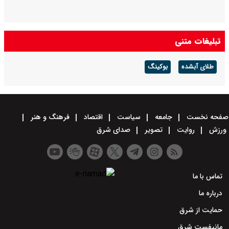
تبلیغات متنی
طلای آبشده
بوکینگ
صفحه نخست
جامعه
سیاست
اقتصاد
فرهنگ و هنر
ورزش
روایت
تصویر
صدای شرق
تماس با ما
درباره ما
حمایت از شرق
مانیفست شرق